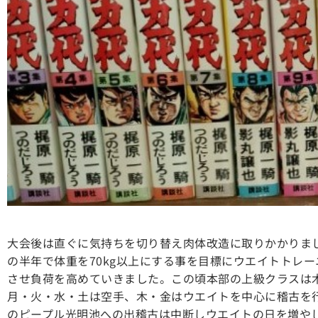
大会後は直ぐに気持ちを切り替え肉体改造に取りかかりました
の半年で体重を70kg以上にする事を目標にウエイトトレ
させ負荷を高めていきました。この頃本部の上級クラスは
月・火・水・土は空手、木・金はウエイトを中心に稽古を
のピープル光明池への出稽古は中断しウエイトの日を増や