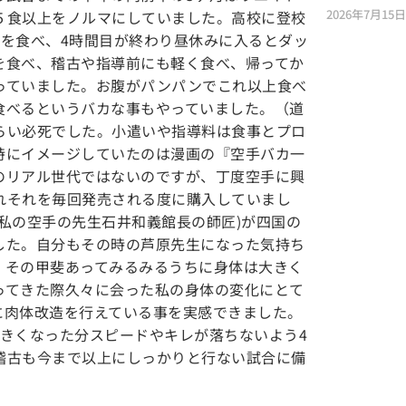
2026年7月15日
５食以上をノルマにしていました。高校に登校
を食べ、4時間目が終わり昼休みに入るとダッ
を食べ、稽古や指導前にも軽く食べ、帰ってか
っていました。お腹がパンパンでこれ以上食べ
食べるというバカな事もやっていました。（道
らい必死でした。小遣いや指導料は食事とプロ
時にイメージしていたのは漫画の『空手バカ一
のリアル世代ではないのですが、丁度空手に興
れそれを毎回発売される度に購入していまし
私の空手の先生石井和義館長の師匠)が四国の
した。自分もその時の芦原先生になった気持ち
。その甲斐あってみるみるうちに身体は大きく
ってきた際久々に会った私の身体の変化にとて
に肉体改造を行えている事を実感できました。
きくなった分スピードやキレが落ちないよう4
稽古も今まで以上にしっかりと行ない試合に備