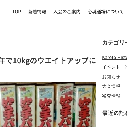
TOP
新着情報
入会のご案内
心魂道場について
カテゴリ
Karete Hist
造！半年で10kgのウエイトアップに
イベント・
お知らせ
大会情報
審査情報
最近の記