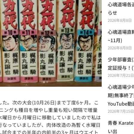
心魂道場各道
らせ
2026年8月8日
心魂道場直
~11月)
2026年8月8日
少年部審査(
定証授与！(
2026年7月21日
心魂道場少年
期)無事終了
。次の大会(10月26日)まで丁度6ヶ月。こ
YouTub
ーニングも種目を増やし重量も短い間隔で増量
2026年7月15日
木曜日から月曜日に移動していましたので私は
青春 Kara
行なっていましたが、肉体改造の為暫く水曜日
い出
し試合までの半年の内前半の3ヶ月はウエイト