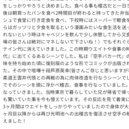
をしっかりやろうと決めました。食べる事も稽古だと一日
後は朝買ったパンを食べ2時間目が終わると持ってきた弁当
シュで食堂に行き定食を食べ、下校時にはスーパーで軽食
らはガッツリと夕食を取るという漫画みたいな食生活を送
れないという時はキャベジンを飲んで少し休憩してから又
場の皆さんは絶対にマネしないで下さいね！）でもそれぐ
テイン代に消えていきました。この時期ウエイトや食事の
代』に出てくるあるシーンでした。私は『空手バカ一代』
味を持ち始めた頃に復刻版のような形でコミックが出版さ
た。その中で喧嘩十段芦原英幸(皆さんご存じと思いますが
柔道王雲井代悟との再戦の為に肉体改造を行なうシーンで
でそのシーンを頭に浮かべ稽古、食事を行なっていました
なっていきました。当時東京で暮らしていた兄が帰省で帰
も驚いていた事を今も憶えています。その反応を見て着実
3ヶ月間はウエイトをしっかりやっていましたので身体が大
ヶ月目以降からは再び光明池への出稽古を復活させ空手の
えました！