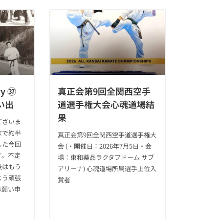
ory ㊲
真正会第9回全関西空手
い出
道選手権大会心魂道場結
果
ございま
末で約半
真正会第9回全関西空手道選手権大
した今回
会 (・開催日：2026年7月5日・会
す。不定
場：東和薬品ラクタブドーム サブ
後はもう
アリーナ) 心魂道場所属選手上位入
よう頑張
賞者
お願い申