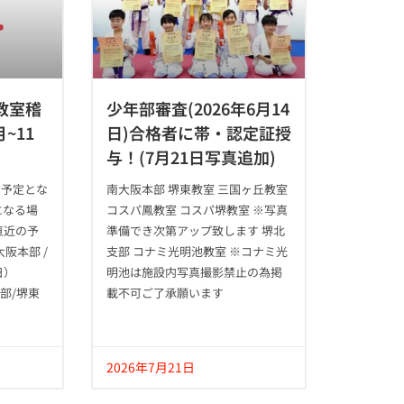
教室稽
少年部審査(2026年6月14
~11
日)合格者に帯・認定証授
与！(7月21日写真追加)
の予定とな
南大阪本部 堺東教室 三国ヶ丘教室
になる場
コスパ鳳教室 コスパ堺教室 ※写真
直近の予
準備でき次第アップ致します 堺北
阪本部 /
支部 コナミ光明池教室 ※コナミ光
日）
明池は施設内写真撮影禁止の為掲
本部/堺東
載不可ご了承願います
2026年7月21日