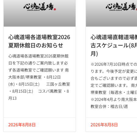
心魂道場各道場教室2026
心魂道場直轄道場
夏期休館日のお知らせ
古スケジュール(8月
月)
心魂道場各道場教室2026夏期休館
日を下記の通りご案内致します必
※2026年7月10日時点で
ず各道場教室でご確認願います 南
ります。今後予定が変更
大阪本部/堺東教室 ・8月12日
合もございますので必ず
(水)・8月15日(土) 三国ヶ丘教室
定でご確認願います。 南大
・8月15日(土) コスパ鳳教室 ・8
堺東教室（毎週水・土曜
月13
※2024年4月より南大阪
教室合併：稽古日/週
2026年8月8日
2026年8月8日