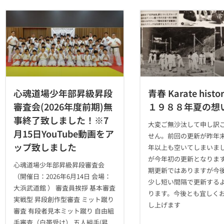
心魂道場少年部昇級昇段
青春 Karate hist
審査会(2026年度前期)無
１９８８年夏の想
事終了致しました！※7
大変ご無沙汰して申し訳
月15日YouTube動画をア
せん。前回の更新が昨年
ップ致しました
年以上も空いてしまいま
が今年初の更新となりま
心魂道場少年部昇級昇段審査会
期更新ではありますが今
（開催日：2026年6月14日 会場：
少し短い間隔で更新する
大浜武道館 ） 審査員挨拶 基本審査
ります。今後とも宜しく
実戦型 昇段創作型審査 ミット蹴り
し上げます
審査 有段者見本ミット蹴り 自由組
手審査（白帯受け） 五人組手(昇