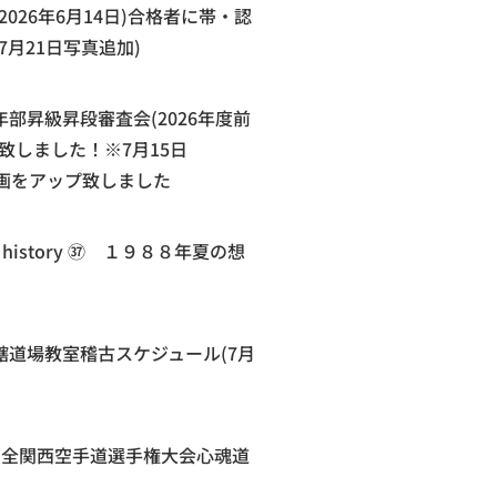
2026年6月14日)合格者に帯・認
7月21日写真追加)
部昇級昇段審査会(2026年度前
致しました！※7月15日
e動画をアップ致しました
te history ㊲ １９８８年夏の想
轄道場教室稽古スケジュール(7月
回全関西空手道選手権大会心魂道