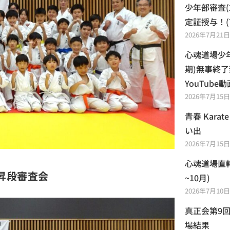
少年部審査(
定証授与！(
2026年7月21日
心魂道場少年
期)無事終了
YouTub
2026年7月15日
青春 Kara
い出
2026年7月15日
心魂道場直
昇段審査会
~10月)
2026年7月10日
真正会第9
場結果