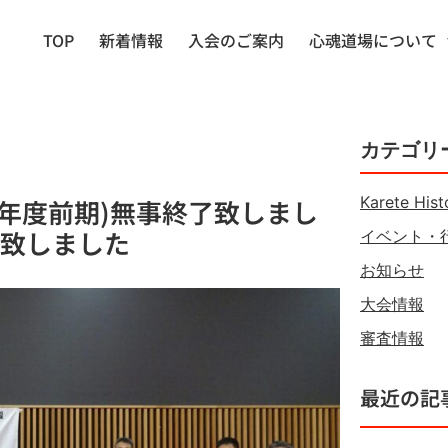
TOP
新着情報
入会のご案内
心魂道場について
カテゴリ
Karete Hist
6年度前期)無事終了致しまし
プ致しました
イベント・
お知らせ
大会情報
審査情報
最近の記