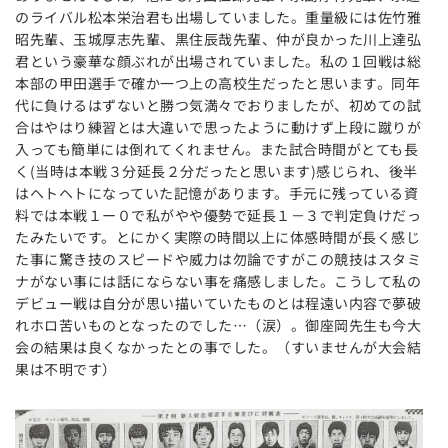
のライバル松本栄治君も出場していました。重量級には佐竹雅
昭先輩、玉城厚志先輩、黒住辰哉先輩、仲が良かった川上達弘
君という豪華な顔ぶれが出場されていました。私の１回戦は総
本部の甲田選手で確か一つ上の高校生だったと思います。同年
代に負けるはずないと勝つ気満々でおりましたが、初めての試
合はやはり練習とは大違いで思ったように動けず上段に蹴りが
入っても簡単には倒れてくれません。また試合時間がとても長
く(当時は本戦３分延長２分だったと思います)感じられ、後半
はヘトヘトになっていた記憶があります。手元に残っている資
料では本戦１ー０で私がやや優勢で延長１－３で判定負けだっ
たみたいです。とにかく実際の時間以上に体感時間が長く感じ
た事に驚き技のスピードや威力は勿論ですがこの競技はスタミ
ナがない事には話にならない事を痛感しました。こうして私の
デビュー戦は自分が思い描いていたものとは程遠い内容で夢破
れホロ苦いものとなったのでした…（涙）。御座岡先生も今大
会の結果は良くなかったとの事でした。（すいませんが大会結
果は不明です）