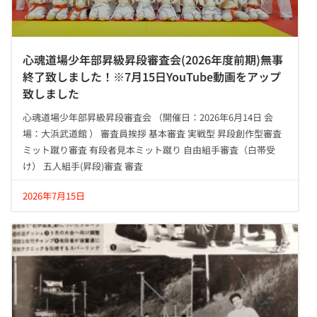
心魂道場少年部昇級昇段審査会(2026年度前期)無事
終了致しました！※7月15日YouTube動画をアップ
致しました
心魂道場少年部昇級昇段審査会 （開催日：2026年6月14日 会
場：大浜武道館 ） 審査員挨拶 基本審査 実戦型 昇段創作型審査
ミット蹴り審査 有段者見本ミット蹴り 自由組手審査（白帯受
け） 五人組手(昇段)審査 審査
2026年7月15日