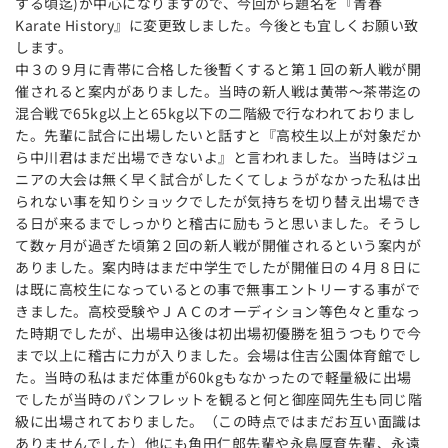
する頃迄)が中心になりますので、今回から題名を『青春
Karate History』に変更致しました。今後とも宜しくお願い致
します。
中３の９月に青帯に合格した後暫くすると第１回の新人戦が開
催されると案内がありました。当時の新人戦は黄帯～茶帯迄の
混合戦で65kg以上と65kg以下の二階級で行なわれておりまし
た。先輩に試合に出場したいと話すと『高校生以上が対象だか
ら中川君はまだ出場できないよ』と言われました。当時はジュ
ニアの大会は無く早く試合がしたくてしょうがなかった私は出
られない事を知りショックでしたが気持ちを切り替え出場でき
る日が来るまでしっかりと稽古に励もうと思いました。そうし
て数ヶ月が過ぎた頃第２回の新人戦が開催されるという案内が
ありました。案内時はまだ中学生でしたが開催日の４月８日に
は既に高校生になっているとの事で無事エントリーする事がで
きました。高校受験やＪＡＣのオーディション等色々と重なっ
た時期でしたが、出場申込後は初出場初優勝を狙うつもりで今
まで以上に稽古に力が入りました。会場は住吉公園体育館でし
た。当時の私はまだ体重が60kgもなかったので軽量級に出場
でしたが当時のパンフレットを観ると何と御座岡先生も同じ階
級に出場されておりました。（この時点ではまだお互い面識は
ありませんでした）他にも角田仁郎先輩や永島厚育先輩、永遠