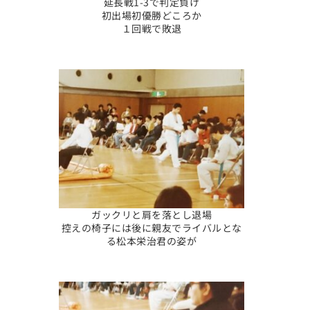
延長戦1-3で判定負け
初出場初優勝どころか
１回戦で敗退
ガックリと肩を落とし退場
控えの椅子には後に親友でライバルとな
る松本栄治君の姿が