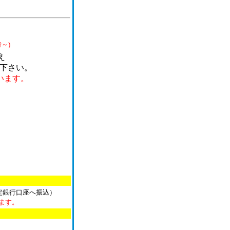
～)
え
送り下さい。
います。
定銀行口座へ振込）
ます。