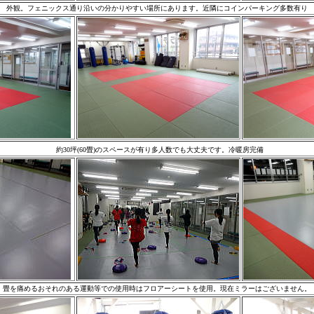
外観。フェニックス通り沿いの分かりやすい場所にあります。近隣にコインパーキング多数有り
約30坪(60畳)のスペースが有り多人数でも大丈夫です。冷暖房完備
畳を痛めるおそれのある運動等での使用時はフロアーシートを使用。現在ミラーはございません。