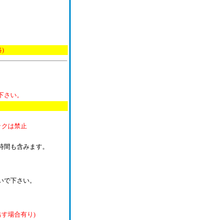
)
下さい。
ックは禁止
時間も含みます。
いで下さい。
し出す場合有り)