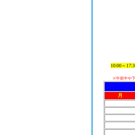
10:00
※午前中や
月