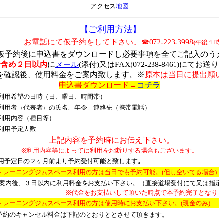
アクセス
地図
【ご利用方法
】
お電話にて仮予約をして下さい。☎072-223-3998
(
午後１時
仮予約後に申込書をダウンロードし必要事項を全てご記入のう
を含め２日以内
に
メール
(添付)又はFAX(072-238-8461)にてお
を確認後、使用料金をご案内致します。※
原本は当日に提出願
申込書ダウンロード→
コチラ
日時（日、曜日、時間帯）
者）の氏名、年令、連絡先（携帯電話）
（種目等）
定人数
上記内容を予約時にお伝え下さい。
※利用内容等によっては利用をお断りする場合もございます。
２ヶ月前より予約受付可能と致します
。
ムスペース利用の方は当日でも予約可能。(但し空いてる場合)
案内後、３日以内に利用料金をお支払い下さい。（直接道場受付にて又は指
※代金をお支払いして頂いた時点で本予約完了となり
ムスペース利用の方は使用時にお支払い下さい。(現金のみ)
セル料金は下記のとおりととさせて頂きます。