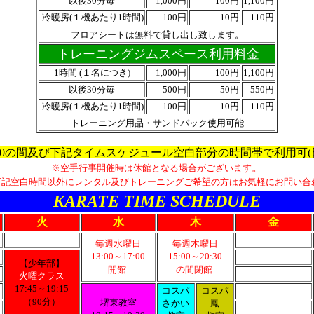
以後30分毎
1,000円
100円
1,100円
冷暖房(１機あたり1時間)
100円
10円
110円
フロアシートは無料で貸し出し致します。
トレーニングジムスペース利用料金
1時間
(１名につき)
1,000円
100円
1,100円
以後30分毎
500円
50円
550円
冷暖房(１機あたり1時間)
100円
10円
110円
トレーニング用品・サンドバック使用可能
～17:30の間及び下記タイムスケジュール空白部分の時間帯で利用可(
。
※空手行事開催時は休館となる場合がございます
下記空白時間以外にレンタル及びトレーニングご希望の方はお気軽にお問い合
KARATE TIME SCHEDULE
火
水
木
金
毎週水曜日
毎週木曜日
13:00～17:00
15:00～20:30
【少年部】
開館
の間閉館
火曜クラス
17:45～19:15
コスパ
コスパ
（90分）
堺東教室
さかい
鳳