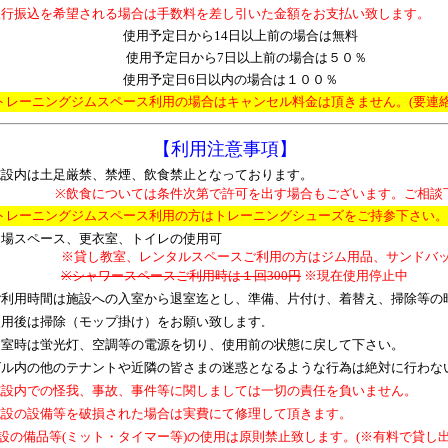
銀行振込を希望される場合は手数料を差し引いた金額をお支払い致します。
から14日以上前の場合は無料
使用予定日から7日以上前の場合は５０％
日6日以内の場合は１００％
ムスペース利用の場合はキャンセル料金は頂きません。(要連絡
【
利用注意事項】
施設内は土足厳禁、禁煙、飲食禁止となっております。
※飲食については条件次第で許可を出す場合もございます。ご相談
ムスペース利用の方はトレーニングシューズをご持参下さい。
道場スペース、更衣室、トイレの使用可
※貸し教室、レンタルスペースご利用の方はジム用品、サンドバ
※シャワースペースご利用時は１回300円
※現在使用停止中
ご利用時間は施設への入室から退室迄とし、準備、片付け、着替え、掃除等の
使用後は掃除（モップ掛け）をお願い致します
。
退室時は蛍光灯、空調等の電源を切り、使用前の状態に戻して下さい。
ビル内の他のテナントや近隣の皆さまの迷惑となるような行為は絶対に
行わな
施設内での怪我、事故、事件等に関しましては一切の責任を負いません。
施設の設備等を破損された場合は実費にて修理して頂きます。
設の備品等(ミット・タイマー等)の使用は原則禁止致します。(※有料で貸