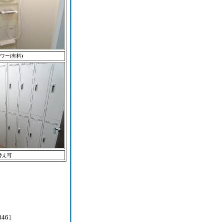
ワー(有料)
替え可
8461