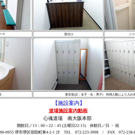
ース
シャ
受付け
室
更衣室(左：女子・右：男子) 利用人数により入れ
【施設案内
】
道場施設案内動画
心魂道場 南大阪本部
開館日／13：00～22：45 (土曜日22:15) 休館日／日 ・ 祝
90-0955 堺市堺区宿院町東4-2-1 2F
TEL 072-223-3998 / FAX 072-238-