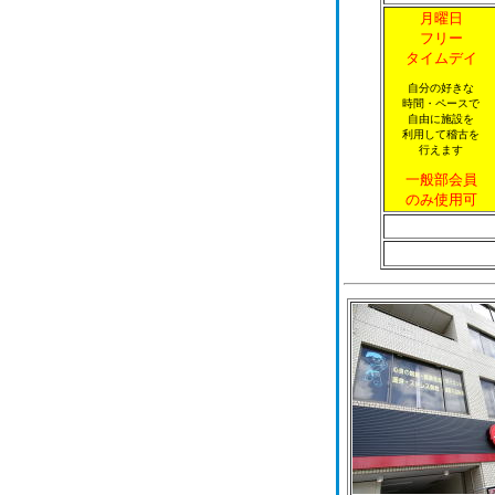
月曜日
フリー
タイムデイ
自分の好きな
時間・ペースで
自由に施設を
利用して稽古を
行えます
一般部会員
のみ使用可