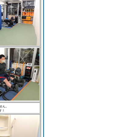
せん。
す！