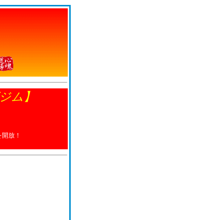
ジム】
。
を開放！