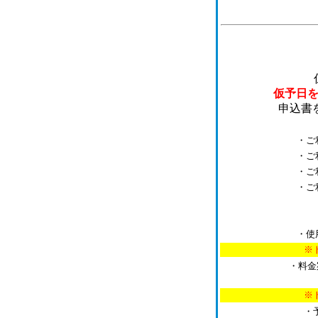
仮予日
申込書
・ご利用希望の
・ご利用者（代表
・ご利用内容
・ご利用予
・使用予定日の
※トレーニングジ
・料金
※トレーニングジ
・予約のキャン