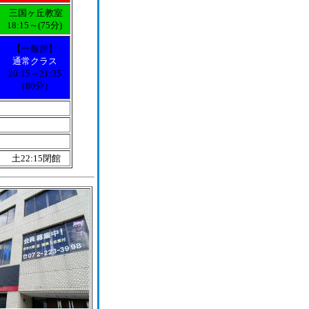
三国ヶ丘教室
18:15～(75分)
【
一般部
】
通常クラス
20:15～21:35
（80分）
土
22:15
閉館