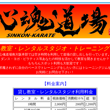
し教室・レンタルスタジオ・トレーニング
心魂道場南大阪本部では空き時間を利用して道場の貸し出しを行っています
ダ
ンス・ヨガ・ピラティス等あなたの特技を活かして教室を開きませんか？
もちろんスポット利用も大歓迎です！
邪魔されずに自分のペースでトレーニングをしたい方にはトレーニングジム
お気軽にお問合せ下さい！
【
料金案内
】
貸し教室・レンタルスタジオ利用料金
レ ン タ ル 料 金
税抜価格
消費税10％
総 額
1時間
2,000円
200円
2,200円