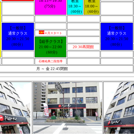
18:15～19:30
教室
教室
(75分)
18:30～
18:00～
（60分)
（60分)
【一般部】
【一般部】
通常クラス
通常クラス
４月スタート
20:30～21:50
20:30～21:50
【組手クラス】
（80分）
（80分）
21:00～22:00
20:30
再開館
（60分)
石橋祐典二段指導
月 ～ 金
22:45
閉館