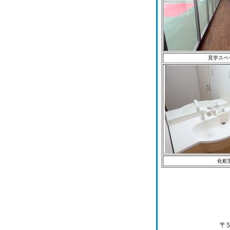
見学スペ
化粧
〒5