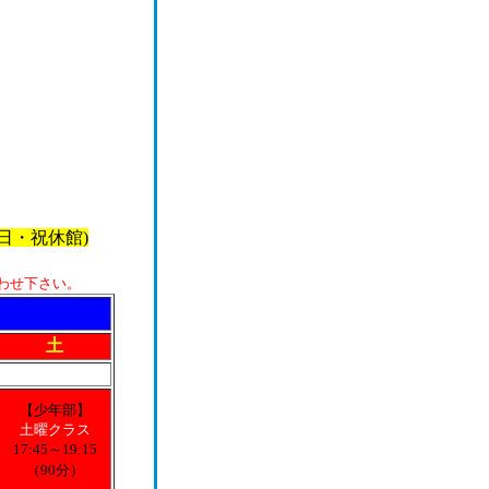
日・祝休館)
わせ下さい。
土
【少年部】
土曜クラス
17:45～19:15
（90分）